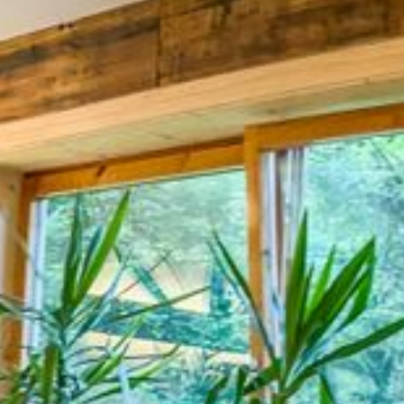
Kulinarik
Zimmer und Preise
Naturaktiv
Info & Service
Jobs
Kontakt