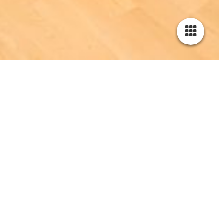
Cookie-Einstellungen
Diese Webseite verwendet Cookies, um Besuchern ein optimales
Nutzererlebnis zu bieten. Bestimmte Inhalte von Drittanbietern werden
nur angezeigt, wenn die entsprechende Option aktiviert ist. Die
Datenverarbeitung kann dann auch in einem Drittland erfolgen.
Weitere Informationen hierzu in der Datenschutzerklärung.
Feste / Veranstaltungen
Technisch notwendige
Diese Cookies sind zum Betrieb der Webseite notwendig, z.B. zum
Schutz vor Hackerangriffen und zur Gewährleistung eines
konsistenten und der Nachfrage angepassten Erscheinungsbilds der
Seite.
Analytische
Diese Cookies werden verwendet, um das Nutzererlebnis weiter zu
optimieren. Hierunter fallen auch Statistiken, die dem
Webseitenbetreiber von Drittanbietern zur Verfügung gestellt werden,
sowie die Ausspielung von personalisierter Werbung durch die