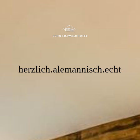
Startseite
Pauschalen
Sauna
herzlich.alemannisch.echt
Zimmer Buchung
Über uns